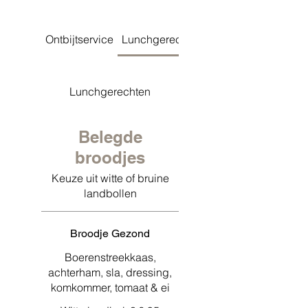
Ontbijtservice
Lunchgerechten
Moederdag Ontbijt
Lunchgerechten
Belegde
broodjes
Keuze uit witte of bruine
landbollen
Broodje Gezond
Boerenstreekkaas,
achterham, sla, dressing,
komkommer, tomaat & ei